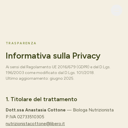
Anastasia Cottone
BIOLOGA NUTRIZIONISTA
TRASPARENZA
Informativa sulla Privacy
Ai sensi del Regolamento UE 2016/679 (GDPR) e del D.Lgs.
196/2003 come modificato dal D.Lgs. 101/2018.
Ultimo aggiornamento: giugno 2025.
Prenota Ora
1. Titolare del trattamento
Dott.ssa Anastasia Cottone
— Biologa Nutrizionista
+39 334 382 4445
P.IVA 02733510305
nutrizionistacottone@libero.it